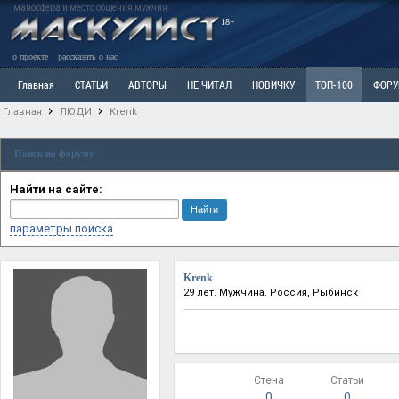
маносфера и место общения мужчин
18+
о проекте
рассказать о нас
Главная
СТАТЬИ
АВТОРЫ
НЕ ЧИТАЛ
НОВИЧКУ
ТОП-100
ФОР
Главная
ЛЮДИ
Krenk
Ветка: Расстаюсь или Развожусь. САНЧАС
Ветка: Наболевшее. Выскажись!
Р
Поиск по форуму
РАЗДЕЛ: Разное
УЧЕБНИК
ТРИЛОГИЯ
ВИТРИНА
КОПИЛКА
ОТНОШ
Найти на сайте:
параметры поиска
Krenk
29 лет. Мужчина. Россия, Рыбинск
Стена
Статьи
0
0