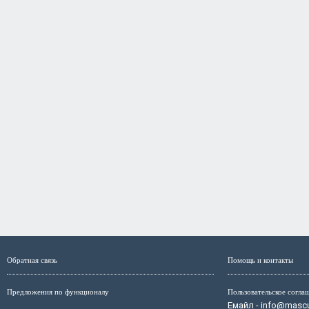
Обратная связь
Помощь и контакты
Предложения по функционалу
Пользовательское согла
Емайл - info@mascul